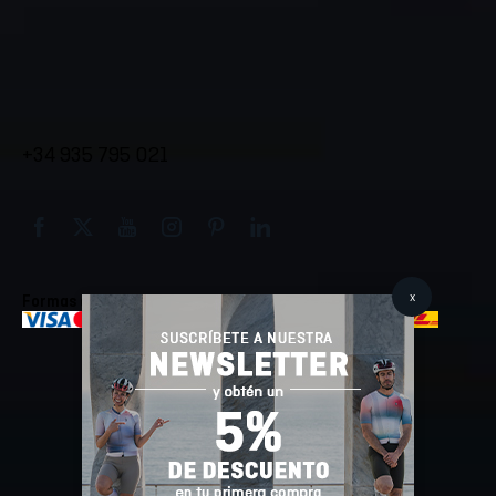
Novedades
Términos de entrega y envío
Outlet
Devoluciones y reembolso
Atención al cliente
+34 935 795 021
De lunes a viernes de 9:00 a 18:00h
Formas de pago
Envios realizados con
Seguridad
Diseño y desarrollo web :
EMFASI
Aviso legal
Política de cookies
Política de privacidad