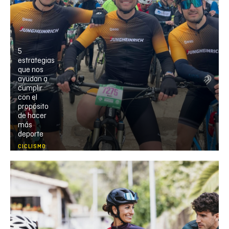
5
estrategias
que nos
ayudan a
cumplir
con el
propósito
de hacer
más
deporte
CICLISMO