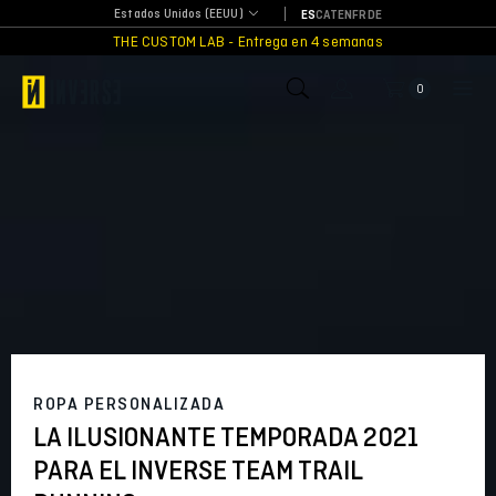
Skip
Estados Unidos (EEUU)
ES
CAT
EN
FR
DE
to
THE CUSTOM LAB - Entrega en 4 semanas
content
0
ROPA PERSONALIZADA
LA ILUSIONANTE TEMPORADA 2021
PARA EL INVERSE TEAM TRAIL