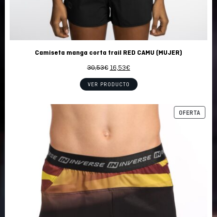
Camiseta manga corta trail RED CAMU (MUJER)
El
El
30,53
€
16,53
€
precio
precio
VER PRODUCTO
original
actual
era:
es:
30,53€.
16,53€.
PROD
OFERTA
REBA