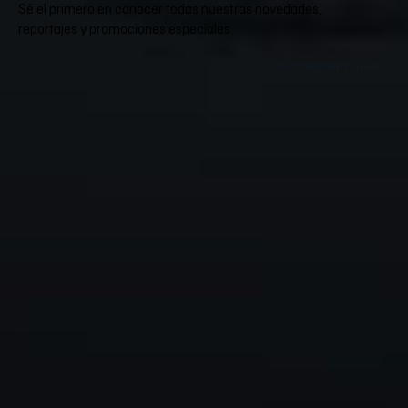
Sé el primero en conocer todas nuestras novedades,
reportajes y promociones especiales.
SUSCRIBIRME AHORA
Inverse
Inverse custom
Quienes somos
Galería de diseños
Distribuidores y agentes
Procesos de fabricación
Puntos de venta
Custom Design
Contacto
Solicitud de presupuesto
Responsabilidad social
Badanas
Reset HUB
Tejidos
Inverse Shop
Atención al cliente
Ropa deportiva de colección
Atención al cliente
Mascarillas de protección
Preguntas frecuentes
Accesorios
Cuidado, mantenimiento y lavado
Tallas y medidas
Condiciones de contratación