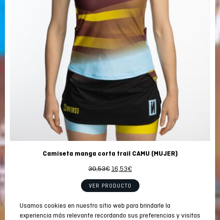
Camiseta manga corta trail CAMU (MUJER)
El
El
30,53
€
16,53
€
precio
precio
VER PRODUCTO
original
actual
era:
es:
Usamos cookies en nuestro sitio web para brindarle la
30,53€.
16,53€.
PROD
OFERTA
experiencia más relevante recordando sus preferencias y visitas