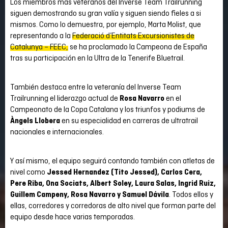
Los miembros más veteranos del Inverse Team Trailrunning
siguen demostrando su gran valía y siguen siendo fieles a si
mismos. Como lo demuestra, por ejemplo, Marta Molist, que
representando a la
Federació d’Entitats Excursionistes de
Catalunya – FEEC,
se ha proclamado la Campeona de España
tras su participación en la Ultra de la Tenerife Bluetrail.
También destaca entre la veteranía del Inverse Team
Trailrunning el liderazgo actual de
Rosa Navarro
en el
Campeonato de la Copa Catalana y los triunfos y podiums de
Àngels Llobera
en su especialidad en carreras de ultratrail
nacionales e internacionales.
Y así mismo, el equipo seguirá contando también con atletas de
nivel como
Jessed Hernandez (Tito Jessed), Carlos Cera,
Pere Riba, Ona Sociats, Albert Soley, Laura Salas, Ingrid Ruiz,
Guillem Campeny, Rosa Navarro y Samuel Dávila
. Todos ellos y
ellas, corredores y corredoras de alto nivel que forman parte del
equipo desde hace varias temporadas.