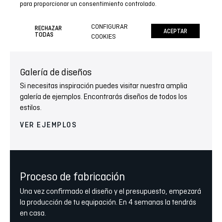
Luce con orgullo tu equipación. Eres único y especial, y el
para proporcionar un consentimiento controlado.
equipo de diseño realizará un proyecto exclusivo para ti,
para que tu ropa transmita tu personalidad.
CONFIGURAR
RECHAZAR
ACEPTAR
TODAS
COOKIES
VER MÁS
Galería de diseños
Si necesitas inspiración puedes visitar nuestra amplia
galería de ejemplos. Encontrarás diseños de todos los
estilos.
VER EJEMPLOS
Proceso de fabricación
Una vez confirmado el diseño y el presupuesto, empezará
la producción de tu equipación. En 4 semanas la tendrás
en casa.