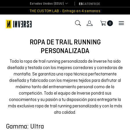
Skip
Estados Unidos (EEUU)
ES
CAT
EN
FR
DE
to
THE CUSTOM LAB - Entrega en 4 semanas
content
0
ROPA DE TRAIL RUNNING
PERSONALIZADA
Toda la ropa de trail running personalizada de Inverse ha sido
diseñada y testada con los mejores corredores y corredoras de
montaña. Se garantiza una ropa técnica perfectamente
diseñada y fabricada con los mejores tejidos para disfrutar al
máximo tanto del entrenamiento personal como de la
competición. Todo el equipo de Inverse pondrá sus
conocimientos y su pasión a tu disposición para entregarte la
más exclusiva ropa de trail running personalizada y con la más
alta calidad.
Gamma: Ultra