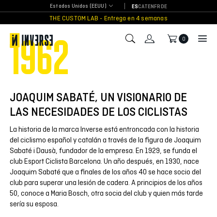
Skip
Estados Unidos (EEUU)
ES
CAT
EN
FR
DE
to
THE CUSTOM LAB - Entrega en 4 semanas
content
1962
0
JOAQUIM SABATÉ, UN VISIONARIO DE
LAS NECESIDADES DE LOS CICLISTAS
La historia de la marca Inverse está entroncada con la historia
del ciclismo español y catalán a través de la figura de Joaquim
Sabaté i Dausà, fundador de la empresa. En 1929, se funda el
club Esport Ciclista Barcelona. Un año después, en 1930, nace
Joaquim Sabaté que a finales de los años 40 se hace socio del
club para superar una lesión de cadera. A principios de los años
50, conoce a Maria Bosch, otra socia del club y quien más tarde
sería su esposa.