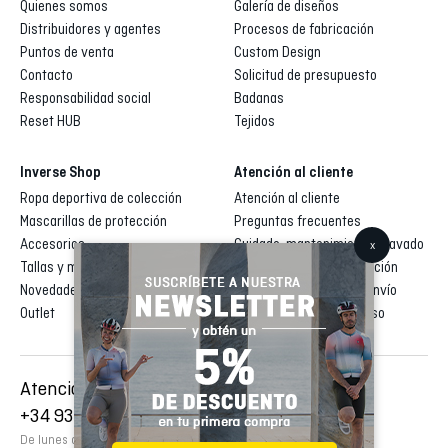
Quienes somos
Galería de diseños
Distribuidores y agentes
Procesos de fabricación
Puntos de venta
Custom Design
Contacto
Solicitud de presupuesto
Responsabilidad social
Badanas
Reset HUB
Tejidos
Inverse Shop
Atención al cliente
Ropa deportiva de colección
Atención al cliente
Mascarillas de protección
Preguntas frecuentes
Accesorios
Cuidado, mantenimiento y lavado
Tallas y medidas
Condiciones de contratación
Novedades
Términos de entrega y envío
Outlet
Devoluciones y reembolso
Atención al cliente
+34 935 795 021
De lunes a viernes de 9:00 a 18:00h