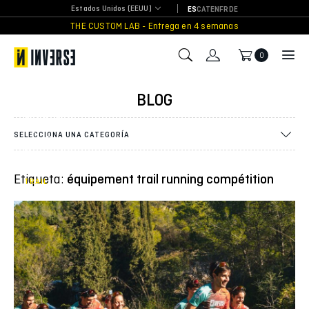
Skip
Estados Unidos (EEUU)
ES
CAT
EN
FR
DE
to
THE CUSTOM LAB - Entrega en 4 semanas
content
0
Presentación
del Inverse
Trail Running
BLOG
Team 2026 y
de su nueva
equipación
SELECCIONA UNA CATEGORÍA
en el Parque
Natural del
Garraf
Etiqueta:
équipement trail running compétition
TRAIL