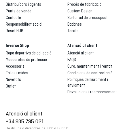
Distribuïdors i agents
Procés de fabricació
Punts de venda
Custom Design
Contacte
Sol·licitud de pressupost
Responsabilitat social
Badanes
Reset HUB
Teixits
Inverse Shop
Atenció al client
Ropa deportiva de col·lecció
Atenció al client
Mascaretes de protecció
FAQS
Accessoris
Cura, manteniment i rentat
Talles i mides
Condicions de contractació
Novetats
Polítiques de lliurament i
enviament
Outlet
Devolucions i reemborsament
Atenció al client
+34 935 795 021
De dilluns a divendres de 9:00 a 18:00 h