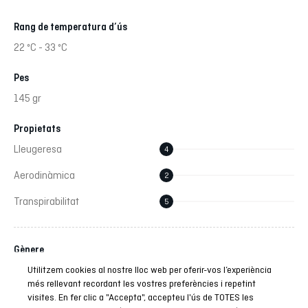
Rang de temperatura d’ús
22 ºC - 33 ºC
Pes
145 gr
Propietats
Lleugeresa
4
Aerodinàmica
2
Transpirabilitat
5
Gènere
Utilitzem cookies al nostre lloc web per oferir-vos l’experiència
Home
més rellevant recordant les vostres preferències i repetint
visites. En fer clic a "Accepta", accepteu l'ús de TOTES les
Patronatge