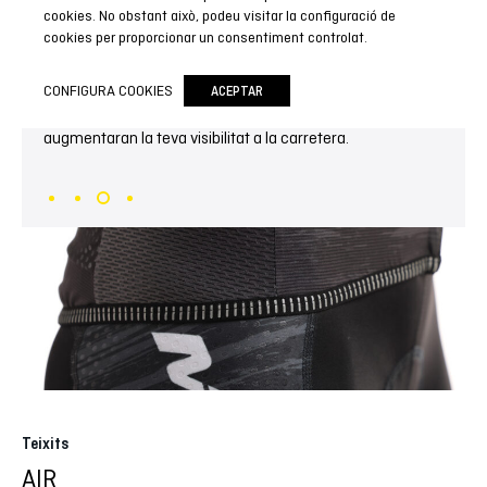
cookies. No obstant això, podeu visitar la configuració de
cookies per proporcionar un consentiment controlat.
Rivet reflectant 360º
La teva seguretat és el més important: Al voltant de la
CONFIGURA COOKIES
ACEPTAR
cintura té un rivet amb uns punts reflectants que
augmentaran la teva visibilitat a la carretera.
Teixits
AIR