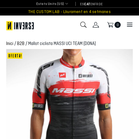
Skip
Estats Units (US)
ES
CAT
EN
FR
DE
to
THE CUSTOM LAB - Lliurament en 4 setmanes
content
0
Inici
/
B2B
/ Mallot ciclista MASSI UCI TEAM (DONA)
Oferta!