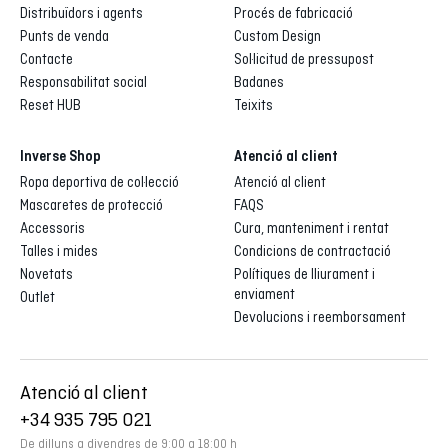
Distribuïdors i agents
Procés de fabricació
Punts de venda
Custom Design
Contacte
Sol·licitud de pressupost
Responsabilitat social
Badanes
Reset HUB
Teixits
Inverse Shop
Atenció al client
Ropa deportiva de col·lecció
Atenció al client
Mascaretes de protecció
FAQS
Accessoris
Cura, manteniment i rentat
Talles i mides
Condicions de contractació
Novetats
Polítiques de lliurament i
enviament
Outlet
Devolucions i reemborsament
Atenció al client
+34 935 795 021
De dilluns a divendres de 9:00 a 18:00 h