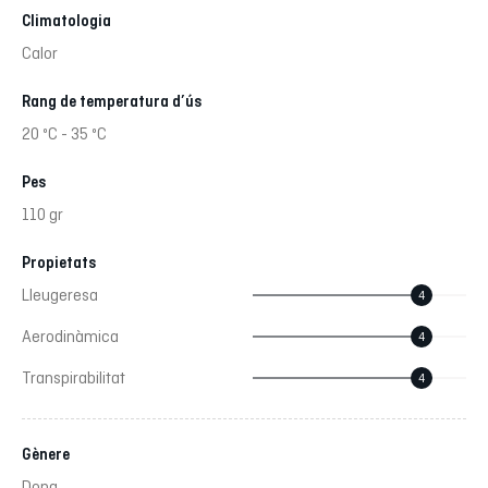
Climatologia
Calor
Rang de temperatura d’ús
20 ºC - 35 ºC
Pes
110 gr
Propietats
Lleugeresa
4
Aerodinàmica
4
Transpirabilitat
4
Gènere
Dona