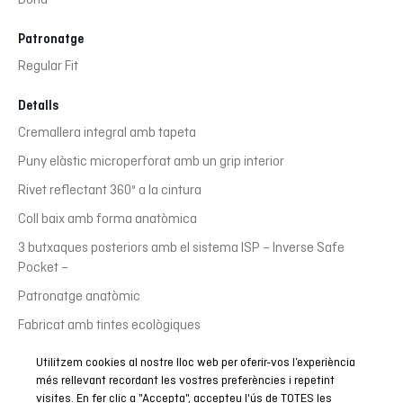
Patronatge
Regular Fit
Detalls
Cremallera integral amb tapeta
Puny elàstic microperforat amb un grip interior
Rivet reflectant 360º a la cintura
Coll baix amb forma anatòmica
3 butxaques posteriors amb el sistema ISP – Inverse Safe
Pocket –
Patronatge anatòmic
Fabricat amb tintes ecològiques
Utilitzem cookies al nostre lloc web per oferir-vos l’experiència
més rellevant recordant les vostres preferències i repetint
visites. En fer clic a "Accepta", accepteu l'ús de TOTES les