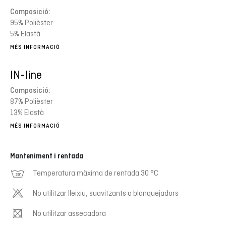
Composició:
95% Polièster
5% Elastà
MÉS INFORMACIÓ
IN-line
Composició:
87% Polièster
13% Elastà
MÉS INFORMACIÓ
Manteniment i rentada
Temperatura màxima de rentada 30 °C
No utilitzar lleixiu, suavitzants o blanquejadors
No utilitzar assecadora