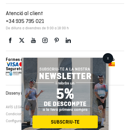
Atenció al client
+34 935 795 021
De dilluns a divendres de 9:00 a 18:00 h
Formes de pagament
Enviaments realitzats amb
Seguretat
Disseny i desenvolupament web :
EMFASI
AVÍS LEGAL
Política de cookies
Política de privacitat
Condicions de contractació
Configura cookies