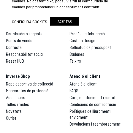
cookies. No obstant això, podeu visitar la configuració de
cookies per proporcionar un consentiment controlat.
Inverse
Inverse custom
CONFIGURA COOKIES
ACEPTAR
Qui som
Galeria de dissenys
Distribuïdors i agents
Procés de fabricació
Punts de venda
Custom Design
Contacte
Sol·licitud de pressupost
Responsabilitat social
Badanes
Reset HUB
Teixits
Inverse Shop
Atenció al client
Ropa deportiva de col·lecció
Atenció al client
Mascaretes de protecció
FAQS
Accessoris
Cura, manteniment i rentat
Talles i mides
Condicions de contractació
Novetats
Polítiques de lliurament i
enviament
Outlet
Devolucions i reemborsament