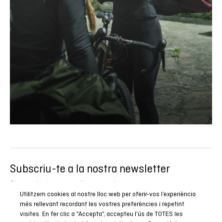
Subscriu-te a la nostra newsletter
Sigues el primer a conèixer totes les nostres novetats,
Utilitzem cookies al nostre lloc web per oferir-vos l’experiència
reportatges i promocions especials.
més rellevant recordant les vostres preferències i repetint
visites. En fer clic a "Accepta", accepteu l'ús de TOTES les
SUBSCRIURE’M ARA