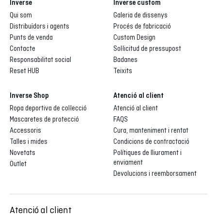
Inverse
Inverse custom
Qui som
Galeria de dissenys
Distribuïdors i agents
Procés de fabricació
Punts de venda
Custom Design
Contacte
Sol·licitud de pressupost
Responsabilitat social
Badanes
Reset HUB
Teixits
Inverse Shop
Atenció al client
Ropa deportiva de col·lecció
Atenció al client
Mascaretes de protecció
FAQS
Accessoris
Cura, manteniment i rentat
Talles i mides
Condicions de contractació
Novetats
Polítiques de lliurament i
enviament
Outlet
Devolucions i reemborsament
Atenció al client