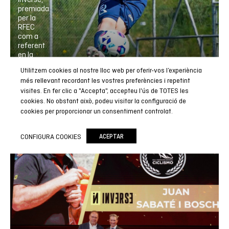
premiada
per la
RFEC
com a
referent
en la
indústria
Utilitzem cookies al nostre lloc web per oferir-vos l’experiència
de la
més rellevant recordant les vostres preferències i repetint
roba de
visites. En fer clic a "Accepta", accepteu l'ús de TOTES les
ciclisme
cookies. No obstant això, podeu visitar la configuració de
CICLISME
cookies per proporcionar un consentiment controlat.
CONFIGURA COOKIES
ACEPTAR