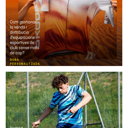
Com gestionar
la venda i
distribució
d’equipacions
esportives de
club sense mals
de cap?
ROBA
PERSONALITZADA
Inverse,