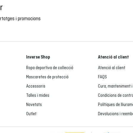
r
ortatges i promocions
Inverse Shop
Atenció al client
Ropa deportiva de col·lecció
Atenció al client
Mascaretes de protecció
FAQS
Accessoris
Cura, manteniment i
Talles i mides
Condicions de contr
Novetats
Polítiques de lliura
Outlet
Devolucions i reem