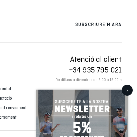
SUBSCRIURE’M ARA
Atenció al client
+34 935 795 021
De dilluns a divendres de 9:00 a 18:00 h
 rentat
actació
ment i enviament
borsament