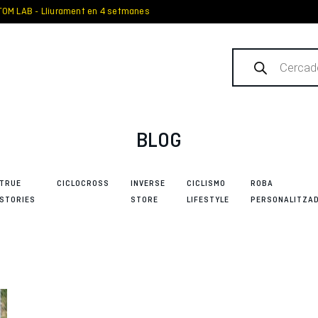
OM LAB - Lliurament en 4 setmanes
Products
search
BLOG
TRUE
CICLOCROSS
INVERSE
CICLISMO
ROBA
STORIES
STORE
LIFESTYLE
PERSONALITZA