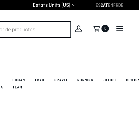
Estats Units (US)
ES
CAT
EN
FR
DE
0
HUMAN
TRAIL
GRAVEL
RUNNING
FUTBOL
CICLIS
DA
TEAM