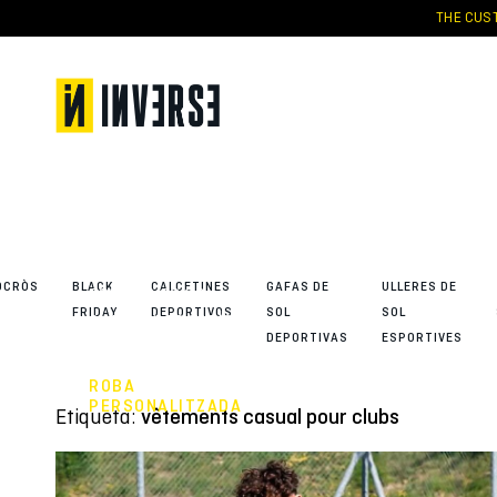
Skip
THE CUST
to
content
Com gestionar la
venda i
distribució
d’equipacions
OCRÒS
BLACK
CALCETINES
GAFAS DE
ULLERES DE
esportives de
FRIDAY
DEPORTIVOS
SOL
SOL
club sense mals
DEPORTIVAS
ESPORTIVES
de cap?
ROBA
PERSONALITZADA
Etiqueta:
vêtements casual pour clubs