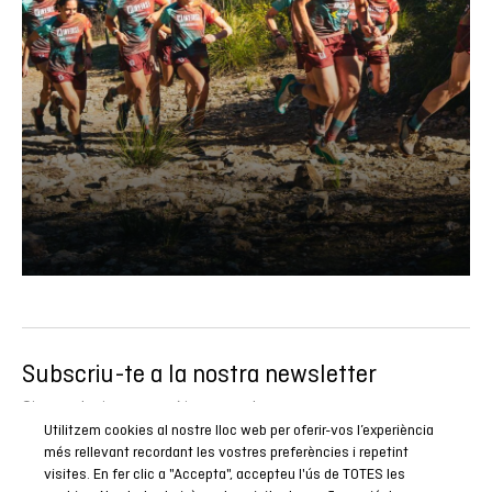
Subscriu-te a la nostra newsletter
Sigues el primer a conèixer totes les nostres novetats,
Utilitzem cookies al nostre lloc web per oferir-vos l’experiència
reportatges i promocions especials.
més rellevant recordant les vostres preferències i repetint
visites. En fer clic a "Accepta", accepteu l'ús de TOTES les
SUBSCRIURE’M ARA