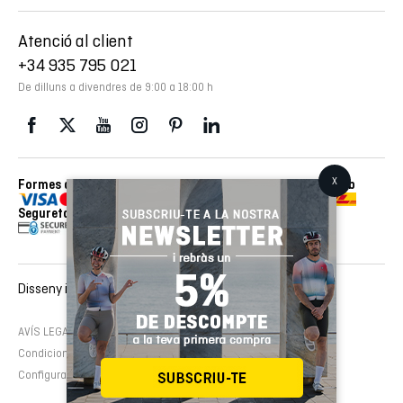
Atenció al client
+34 935 795 021
De dilluns a divendres de 9:00 a 18:00 h
Formes de pagament
Enviaments realitzats amb
Seguretat
Disseny i desenvolupament web :
EMFASI
AVÍS LEGAL
Política de cookies
Política de privacitat
Condicions de contractació
Configura cookies