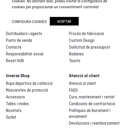
cookies. No obstant això, podeu visitar la configuració de
cookies per proporcionar un consentiment controlat.
Inverse
Inverse custom
CONFIGURA COOKIES
ACEPTAR
Qui som
Galeria de dissenys
Distribuïdors i agents
Procés de fabricació
Punts de venda
Custom Design
Contacte
Sol·licitud de pressupost
Responsabilitat social
Badanes
Reset HUB
Teixits
Inverse Shop
Atenció al client
Ropa deportiva de col·lecció
Atenció al client
Mascaretes de protecció
FAQS
Accessoris
Cura, manteniment i rentat
Talles i mides
Condicions de contractació
Novetats
Polítiques de lliurament i
enviament
Outlet
Devolucions i reemborsament