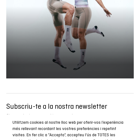
Subscriu-te a la nostra newsletter
Sigues el primer a conèixer totes les nostres novetats,
Utilitzem cookies al nostre lloc web per oferir-vos l’experiència
reportatges i promocions especials.
més rellevant recordant les vostres preferències i repetint
visites. En fer clic a "Accepta", accepteu l'ús de TOTES les
SUBSCRIURE’M ARA