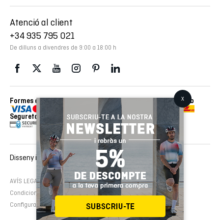
Atenció al client
+34 935 795 021
De dilluns a divendres de 9:00 a 18:00 h
Formes de pagament
Enviaments realitzats amb
Seguretat
Disseny i desenvolupament web :
EMFASI
AVÍS LEGAL
Política de cookies
Política de privacitat
Condicions de contractació
Configura cookies