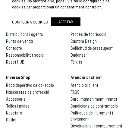
cookies. No obstant això, podeu visitar la configuració de
cookies per proporcionar un consentiment controlat.
Inverse
Inverse custom
CONFIGURA COOKIES
ACEPTAR
Qui som
Galeria de dissenys
Distribuïdors i agents
Procés de fabricació
Punts de venda
Custom Design
Contacte
Sol·licitud de pressupost
Responsabilitat social
Badanes
Reset HUB
Teixits
Inverse Shop
Atenció al client
Ropa deportiva de col·lecció
Atenció al client
Mascaretes de protecció
FAQS
Accessoris
Cura, manteniment i rentat
Talles i mides
Condicions de contractació
Novetats
Polítiques de lliurament i
enviament
Outlet
Devolucions i reemborsament