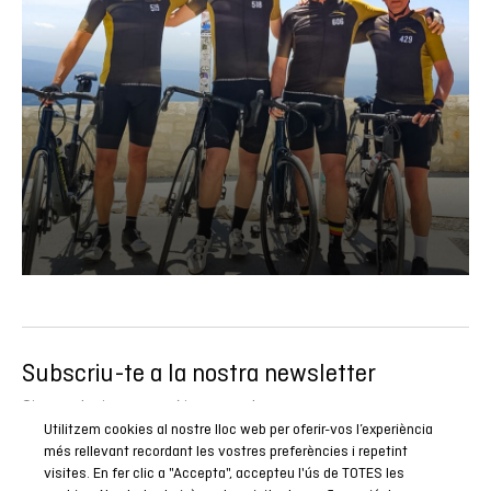
Subscriu-te a la nostra newsletter
Sigues el primer a conèixer totes les nostres novetats,
Utilitzem cookies al nostre lloc web per oferir-vos l’experiència
reportatges i promocions especials.
més rellevant recordant les vostres preferències i repetint
visites. En fer clic a "Accepta", accepteu l'ús de TOTES les
SUBSCRIURE’M ARA