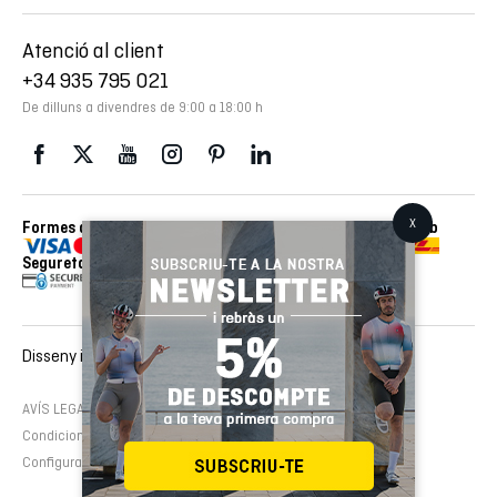
Atenció al client
+34 935 795 021
De dilluns a divendres de 9:00 a 18:00 h
Formes de pagament
Enviaments realitzats amb
Seguretat
Disseny i desenvolupament web :
EMFASI
AVÍS LEGAL
Política de cookies
Política de privacitat
Condicions de contractació
Configura cookies