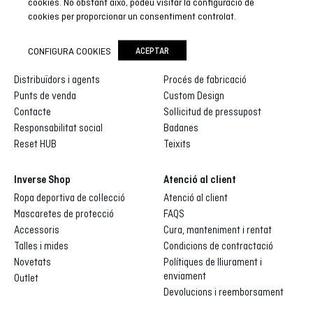
cookies. No obstant això, podeu visitar la configuració de
cookies per proporcionar un consentiment controlat.
Inverse
Inverse custom
CONFIGURA COOKIES
ACEPTAR
Qui som
Galeria de dissenys
Distribuïdors i agents
Procés de fabricació
Punts de venda
Custom Design
Contacte
Sol·licitud de pressupost
Responsabilitat social
Badanes
Reset HUB
Teixits
Inverse Shop
Atenció al client
Ropa deportiva de col·lecció
Atenció al client
Mascaretes de protecció
FAQS
Accessoris
Cura, manteniment i rentat
Talles i mides
Condicions de contractació
Novetats
Polítiques de lliurament i
enviament
Outlet
Devolucions i reemborsament