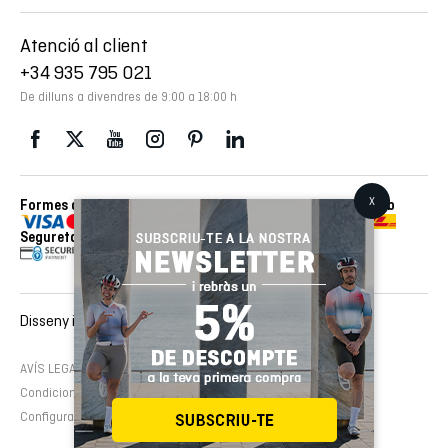
Atenció al client
+34 935 795 021
De dilluns a divendres de 9:00 a 18:00 h
Formes de pagament
Enviaments realitzats amb
Seguretat
Disseny i desenvolupament web :
EMFASI
AVÍS LEGAL
Política de cookies
Política de privacitat
Condicions de contractació
Configura cookies