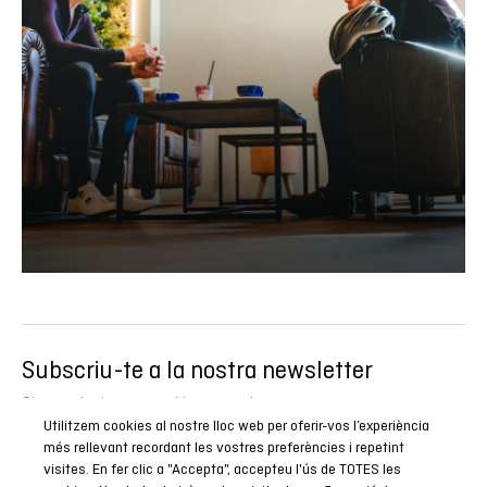
Subscriu-te a la nostra newsletter
Sigues el primer a conèixer totes les nostres novetats,
Utilitzem cookies al nostre lloc web per oferir-vos l’experiència
reportatges i promocions especials.
més rellevant recordant les vostres preferències i repetint
visites. En fer clic a "Accepta", accepteu l'ús de TOTES les
SUBSCRIURE’M ARA