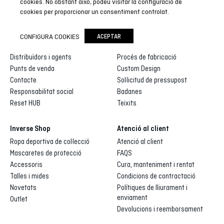
cookies. No obstant això, podeu visitar la configuració de
cookies per proporcionar un consentiment controlat.
Inverse
Inverse custom
CONFIGURA COOKIES
ACEPTAR
Qui som
Galeria de dissenys
Distribuïdors i agents
Procés de fabricació
Punts de venda
Custom Design
Contacte
Sol·licitud de pressupost
Responsabilitat social
Badanes
Reset HUB
Teixits
Inverse Shop
Atenció al client
Ropa deportiva de col·lecció
Atenció al client
Mascaretes de protecció
FAQS
Accessoris
Cura, manteniment i rentat
Talles i mides
Condicions de contractació
Novetats
Polítiques de lliurament i
enviament
Outlet
Devolucions i reemborsament