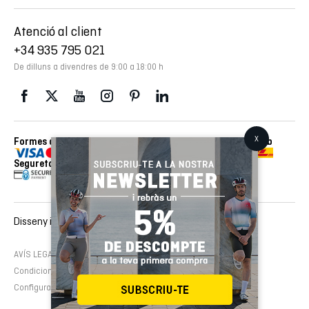
Atenció al client
+34 935 795 021
De dilluns a divendres de 9:00 a 18:00 h
Formes de pagament
Enviaments realitzats amb
Seguretat
Disseny i desenvolupament web :
EMFASI
AVÍS LEGAL
Política de cookies
Política de privacitat
Condicions de contractació
Configura cookies