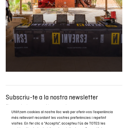
Subscriu-te a la nostra newsletter
Sigues el primer a conèixer totes les nostres novetats,
Utilitzem cookies al nostre lloc web per oferir-vos l’experiència
reportatges i promocions especials.
més rellevant recordant les vostres preferències i repetint
visites. En fer clic a "Accepta", accepteu l'ús de TOTES les
SUBSCRIURE’M ARA