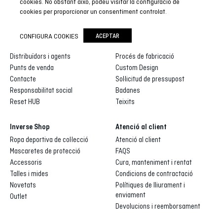
cookies. No obstant això, podeu visitar la configuració de
cookies per proporcionar un consentiment controlat.
Inverse
Inverse custom
CONFIGURA COOKIES
ACEPTAR
Qui som
Galeria de dissenys
Distribuïdors i agents
Procés de fabricació
Punts de venda
Custom Design
Contacte
Sol·licitud de pressupost
Responsabilitat social
Badanes
Reset HUB
Teixits
Inverse Shop
Atenció al client
Ropa deportiva de col·lecció
Atenció al client
Mascaretes de protecció
FAQS
Accessoris
Cura, manteniment i rentat
Talles i mides
Condicions de contractació
Novetats
Polítiques de lliurament i
enviament
Outlet
Devolucions i reemborsament