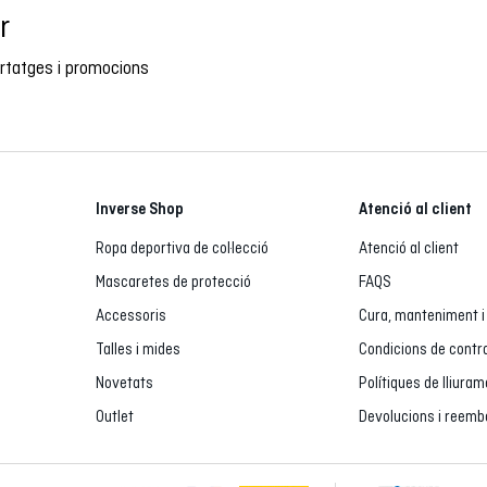
r
ortatges i promocions
Inverse Shop
Atenció al client
Ropa deportiva de col·lecció
Atenció al client
Mascaretes de protecció
FAQS
Accessoris
Cura, manteniment i
Talles i mides
Condicions de contr
Novetats
Polítiques de lliura
Outlet
Devolucions i reem