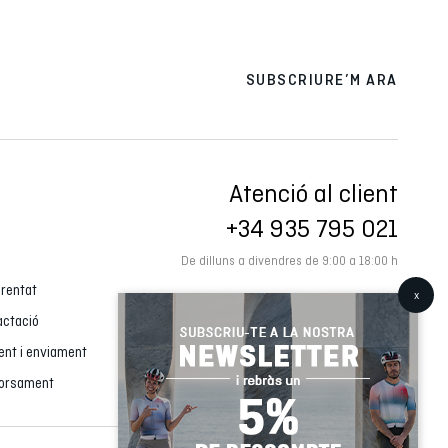
SUBSCRIURE’M ARA
Atenció al client
+34 935 795 021
De dilluns a divendres de 9:00 a 18:00 h
 rentat
actació
ment i enviament
borsament