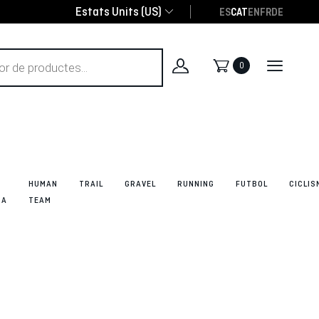
Estats Units (US)
ES
CAT
EN
FR
DE
0
HUMAN
TRAIL
GRAVEL
RUNNING
FUTBOL
CICLIS
DA
TEAM