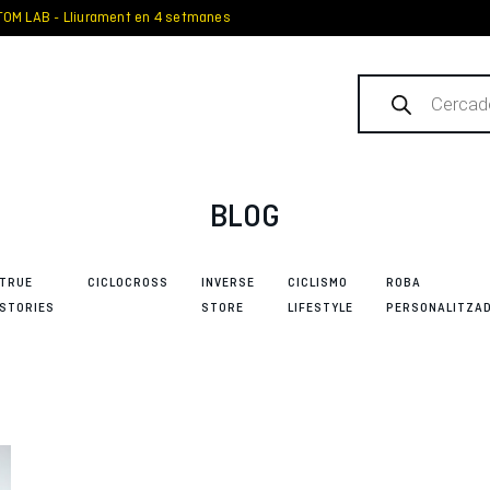
OM LAB - Lliurament en 4 setmanes
Products
search
BLOG
TRUE
CICLOCROSS
INVERSE
CICLISMO
ROBA
STORIES
STORE
LIFESTYLE
PERSONALITZA