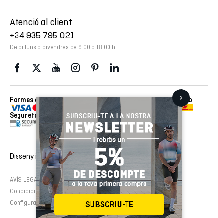
Atenció al client
+34 935 795 021
De dilluns a divendres de 9:00 a 18:00 h
Formes de pagament
Enviaments realitzats amb
Seguretat
Disseny i desenvolupament web :
EMFASI
AVÍS LEGAL
Política de cookies
Política de privacitat
Condicions de contractació
Configura cookies