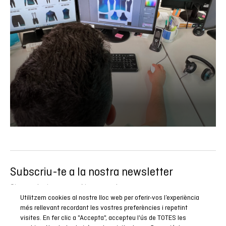
Subscriu-te a la nostra newsletter
Sigues el primer a conèixer totes les nostres novetats,
Utilitzem cookies al nostre lloc web per oferir-vos l’experiència
reportatges i promocions especials.
més rellevant recordant les vostres preferències i repetint
visites. En fer clic a "Accepta", accepteu l'ús de TOTES les
SUBSCRIURE’M ARA