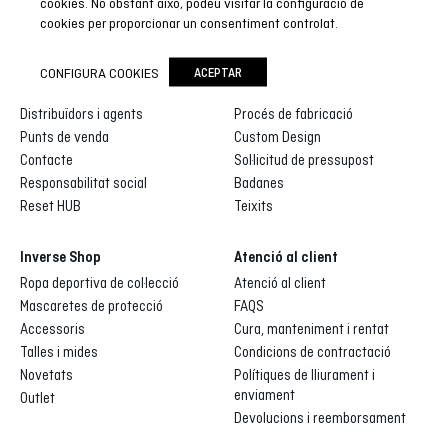
cookies. No obstant això, podeu visitar la configuració de
cookies per proporcionar un consentiment controlat.
Inverse
Inverse custom
CONFIGURA COOKIES
ACEPTAR
Qui som
Galeria de dissenys
Distribuïdors i agents
Procés de fabricació
Punts de venda
Custom Design
Contacte
Sol·licitud de pressupost
Responsabilitat social
Badanes
Reset HUB
Teixits
Inverse Shop
Atenció al client
Ropa deportiva de col·lecció
Atenció al client
Mascaretes de protecció
FAQS
Accessoris
Cura, manteniment i rentat
Talles i mides
Condicions de contractació
Novetats
Polítiques de lliurament i
enviament
Outlet
Devolucions i reemborsament