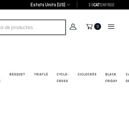
Estats Units (US)
ES
CAT
EN
FR
DE
0
BÁSQUET
TRIATLÓ
CYCLO-
CICLOCRÒS
BLACK
C
S
CROSS
FRIDAY
D