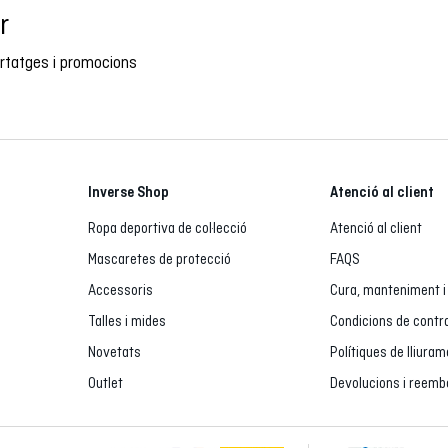
r
ortatges i promocions
Inverse Shop
Atenció al client
Ropa deportiva de col·lecció
Atenció al client
Mascaretes de protecció
FAQS
Accessoris
Cura, manteniment i
Talles i mides
Condicions de contr
Novetats
Polítiques de lliura
Outlet
Devolucions i reem