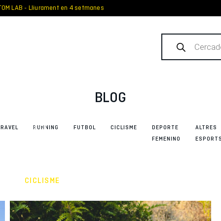
OM LAB - Lliurament en 4 setmanes
Products
search
OUTTER
Winter
2025-
2026: la
BLOG
col·lecció
definitiva
per al
GRAVEL
RUNNING
FUTBOL
CICLISME
DEPORTE
ALTRES
gravel i el
FEMENINO
ESPORT
ciclisme
d’aventura
CICLISME