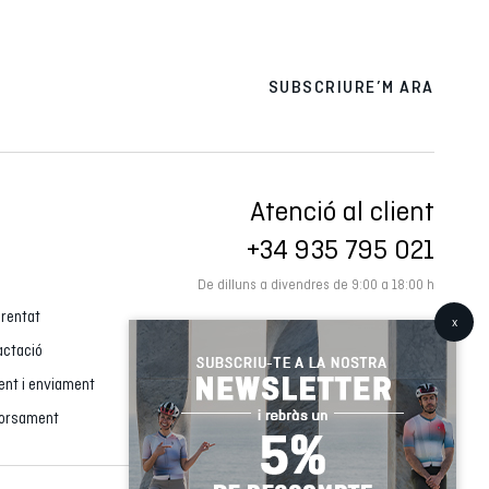
SUBSCRIURE’M ARA
Atenció al client
+34 935 795 021
De dilluns a divendres de 9:00 a 18:00 h
 rentat
actació
ment i enviament
borsament