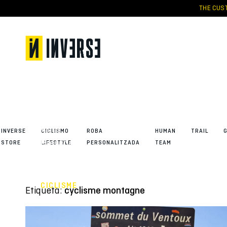
Skip
THE CUST
to
content
Mont
Ventoux:
El
“Gegant
de la
INVERSE
CICLISMO
ROBA
HUMAN
TRAIL
Provença”
STORE
LIFESTYLE
PERSONALITZADA
TEAM
es vesteix
d’Inverse
CICLISME
Etiqueta:
cyclisme montagne