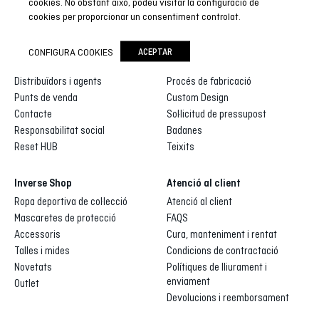
cookies. No obstant això, podeu visitar la configuració de
cookies per proporcionar un consentiment controlat.
Inverse
Inverse custom
CONFIGURA COOKIES
ACEPTAR
Qui som
Galeria de dissenys
Distribuïdors i agents
Procés de fabricació
Punts de venda
Custom Design
Contacte
Sol·licitud de pressupost
Responsabilitat social
Badanes
Reset HUB
Teixits
Inverse Shop
Atenció al client
Ropa deportiva de col·lecció
Atenció al client
Mascaretes de protecció
FAQS
Accessoris
Cura, manteniment i rentat
Talles i mides
Condicions de contractació
Novetats
Polítiques de lliurament i
enviament
Outlet
Devolucions i reemborsament