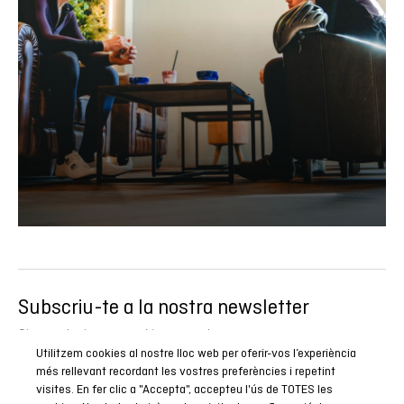
Subscriu-te a la nostra newsletter
Sigues el primer a conèixer totes les nostres novetats,
Utilitzem cookies al nostre lloc web per oferir-vos l’experiència
reportatges i promocions especials.
més rellevant recordant les vostres preferències i repetint
visites. En fer clic a "Accepta", accepteu l'ús de TOTES les
SUBSCRIURE’M ARA