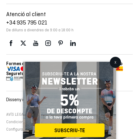
Atenció al client
+34 935 795 021
De dilluns a divendres de 9:00 a 18:00 h
Formes de pagament
Enviaments realitzats amb
Seguretat
Disseny i desenvolupament web :
EMFASI
AVÍS LEGAL
Política de cookies
Política de privacitat
Condicions de contractació
Configura cookies