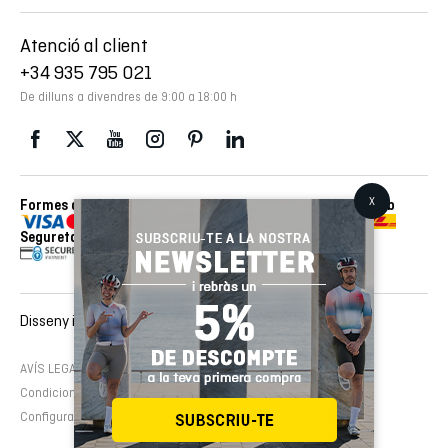
Atenció al client
+34 935 795 021
De dilluns a divendres de 9:00 a 18:00 h
Formes de pagament
Enviaments realitzats amb
Seguretat
Disseny i desenvolupament web :
EMFASI
AVÍS LEGAL
Política de cookies
Política de privacitat
Condicions de contractació
Configura cookies