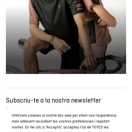
Subscriu-te a la nostra newsletter
Sigues el primer a conèixer totes les nostres novetats,
Utilitzem cookies al nostre lloc web per oferir-vos l’experiència
reportatges i promocions especials.
més rellevant recordant les vostres preferències i repetint
visites. En fer clic a "Accepta", accepteu l'ús de TOTES les
SUBSCRIURE’M ARA