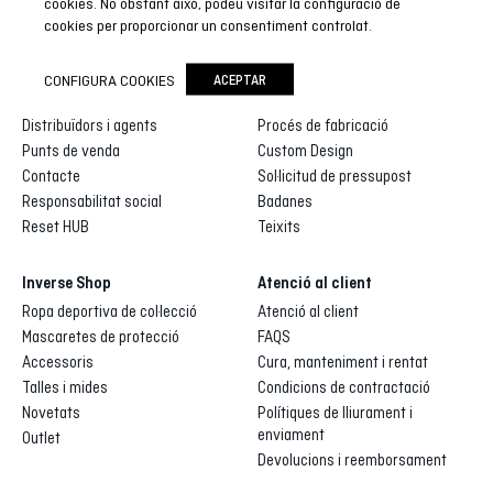
cookies. No obstant això, podeu visitar la configuració de
cookies per proporcionar un consentiment controlat.
Inverse
Inverse custom
CONFIGURA COOKIES
ACEPTAR
Qui som
Galeria de dissenys
Distribuïdors i agents
Procés de fabricació
Punts de venda
Custom Design
Contacte
Sol·licitud de pressupost
Responsabilitat social
Badanes
Reset HUB
Teixits
Inverse Shop
Atenció al client
Ropa deportiva de col·lecció
Atenció al client
Mascaretes de protecció
FAQS
Accessoris
Cura, manteniment i rentat
Talles i mides
Condicions de contractació
Novetats
Polítiques de lliurament i
enviament
Outlet
Devolucions i reemborsament