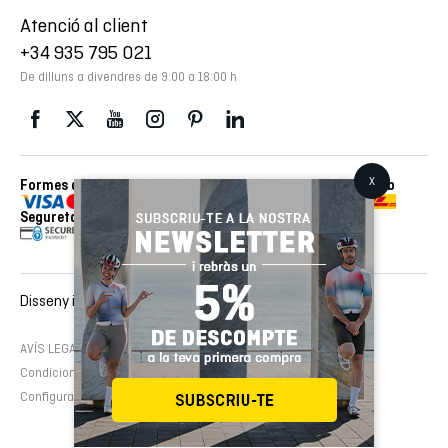
Atenció al client
+34 935 795 021
De dilluns a divendres de 9:00 a 18:00 h
Formes de pagament
Enviaments realitzats amb
Seguretat
Disseny i desenvolupament web :
EMFASI
AVÍS LEGAL
Política de cookies
Política de privacitat
Condicions de contractació
Configura cookies