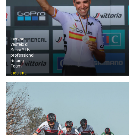
Inverse
vesteix al
Massi MTB
professional
Racing
Team
CICLISME