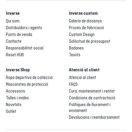
Inverse
Inverse custom
Qui som
Galeria de dissenys
Distribuïdors i agents
Procés de fabricació
Punts de venda
Custom Design
Contacte
Sol·licitud de pressupost
Responsabilitat social
Badanes
Reset HUB
Teixits
Inverse Shop
Atenció al client
Ropa deportiva de col·lecció
Atenció al client
Mascaretes de protecció
FAQS
Accessoris
Cura, manteniment i rentat
Talles i mides
Condicions de contractació
Novetats
Polítiques de lliurament i
enviament
Outlet
Devolucions i reemborsament