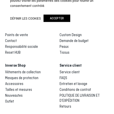
pouvez visiter les paramètres des cookies pour fournir un
consentement contrôlé.
Inverse
Inverse custom
DÉFINIR LES COOKIES
ACCEPTER
Qui sommes-nous
Galerie de dessins
Distributeurs et agents
Processus de fabrication
Points de vente
Custom Design
Contact
Demande de budget
Responsabilité sociale
Peaux
Reset HUB
Tissus
Inverse Shop
Service client
Vêtements de collection
Service client
Masques de protection
FAQS
Accessoires
Entretien et lavage
Tailles et mesures
Conditions de contrat
Nouveautes
POLITIQUE DE LIVRAISON ET
D’EXPÉDITION
Outlet
Retours