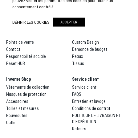
pouvez visiter les paramètres des cookies pour fournir un
consentement contrôlé.
Inverse
Inverse custom
DÉFINIR LES COOKIES
ACCEPTER
Qui sommes-nous
Galerie de dessins
Distributeurs et agents
Processus de fabrication
Points de vente
Custom Design
Contact
Demande de budget
Responsabilité sociale
Peaux
Reset HUB
Tissus
Inverse Shop
Service client
Vêtements de collection
Service client
Masques de protection
FAQS
Accessoires
Entretien et lavage
Tailles et mesures
Conditions de contrat
Nouveautes
POLITIQUE DE LIVRAISON ET
D’EXPÉDITION
Outlet
Retours