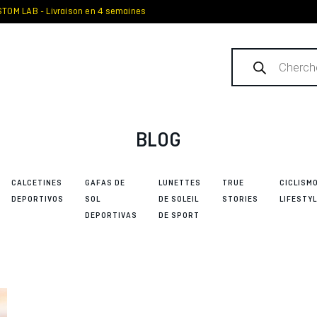
TOM LAB - Livraison en 4 semaines
Recherche
de
produits
BLOG
CALCETINES
GAFAS DE
LUNETTES
TRUE
CICLISM
DEPORTIVOS
SOL
DE SOLEIL
STORIES
LIFESTYL
DEPORTIVAS
DE SPORT