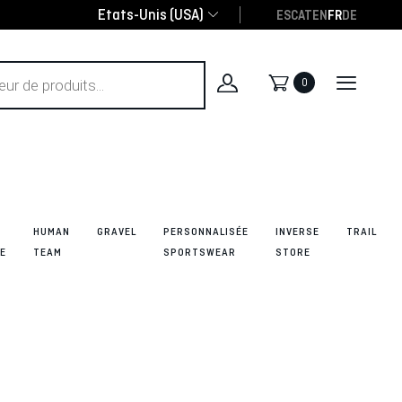
Etats-Unis (USA)
ES
CAT
EN
FR
DE
0
O
HUMAN
GRAVEL
PERSONNALISÉE
INVERSE
TRAIL
E
TEAM
SPORTSWEAR
STORE