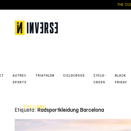
Skip
THE CUS
to
content
INVERSE
habille
l’aventure
: le
maillot
officiel de
la Škoda
Titan
ET
AUTRES
TRIATHLON
CICLOCROSS
CYCLO-
BLACK
Desert
SPORTS
CROSS
FRIDAY
Morocco
2026
CYCLISME
Etiqueta:
Radsportkleidung Barcelona