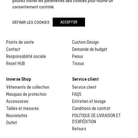
pouvez visiter les paramètres des cookies pour fournir un
consentement contrôlé.
Inverse
Inverse custom
DÉFINIR LES COOKIES
ACCEPTER
Qui sommes-nous
Galerie de dessins
Distributeurs et agents
Processus de fabrication
Points de vente
Custom Design
Contact
Demande de budget
Responsabilité sociale
Peaux
Reset HUB
Tissus
Inverse Shop
Service client
Vêtements de collection
Service client
Masques de protection
FAQS
Accessoires
Entretien et lavage
Tailles et mesures
Conditions de contrat
Nouveautes
POLITIQUE DE LIVRAISON ET
D’EXPÉDITION
Outlet
Retours