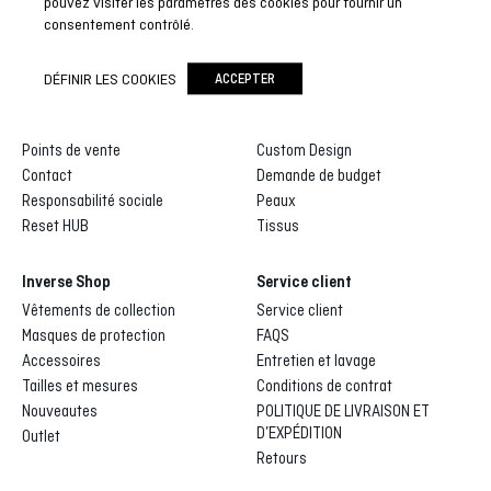
pouvez visiter les paramètres des cookies pour fournir un
consentement contrôlé.
Inverse
Inverse custom
DÉFINIR LES COOKIES
ACCEPTER
Qui sommes-nous
Galerie de dessins
Distributeurs et agents
Processus de fabrication
Points de vente
Custom Design
Contact
Demande de budget
Responsabilité sociale
Peaux
Reset HUB
Tissus
Inverse Shop
Service client
Vêtements de collection
Service client
Masques de protection
FAQS
Accessoires
Entretien et lavage
Tailles et mesures
Conditions de contrat
Nouveautes
POLITIQUE DE LIVRAISON ET
D’EXPÉDITION
Outlet
Retours