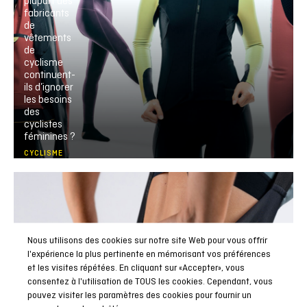
plupart des
fabricants
de
vêtements
de
cyclisme
continuent-
ils d’ignorer
les besoins
des
cyclistes
féminines ?
CYCLISME
Nous utilisons des cookies sur notre site Web pour vous offrir
l'expérience la plus pertinente en mémorisant vos préférences
et les visites répétées. En cliquant sur «Accepter», vous
consentez à l'utilisation de TOUS les cookies. Cependant, vous
pouvez visiter les paramètres des cookies pour fournir un