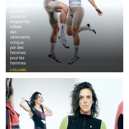
10 idées
cadeaux
pour les
cyclistes
exigeantes
à Noël :
des
vêtements
conçus
par des
femmes
pour les
femmes
CYCLISME
Pourquoi la