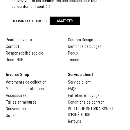
pouvez visiter les paramètres des cookies pour fournir un
consentement contrôlé.
Inverse
Inverse custom
DÉFINIR LES COOKIES
ACCEPTER
Qui sommes-nous
Galerie de dessins
Distributeurs et agents
Processus de fabrication
Points de vente
Custom Design
Contact
Demande de budget
Responsabilité sociale
Peaux
Reset HUB
Tissus
Inverse Shop
Service client
Vêtements de collection
Service client
Masques de protection
FAQS
Accessoires
Entretien et lavage
Tailles et mesures
Conditions de contrat
Nouveautes
POLITIQUE DE LIVRAISON ET
D’EXPÉDITION
Outlet
Retours