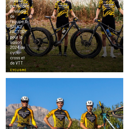
Inverse,
partenaire
privilégié
de
l’équipe X-
SAUCE
FACTORY
pour la
saison
2024 de
cyclo-
cross et
de VTT
CYCLISME