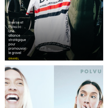
Inverse et
Polvu.cc :
une
alliance
stratégique
pour
promouvoir
le gravel
GRAVEL