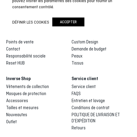
pouvez visiter les paramètres des cookies pour fournir un
consentement contrôlé.
Inverse
Inverse custom
DÉFINIR LES COOKIES
ACCEPTER
Qui sommes-nous
Galerie de dessins
Distributeurs et agents
Processus de fabrication
Points de vente
Custom Design
Contact
Demande de budget
Responsabilité sociale
Peaux
Reset HUB
Tissus
Inverse Shop
Service client
Vêtements de collection
Service client
Masques de protection
FAQS
Accessoires
Entretien et lavage
Tailles et mesures
Conditions de contrat
Nouveautes
POLITIQUE DE LIVRAISON ET
D’EXPÉDITION
Outlet
Retours