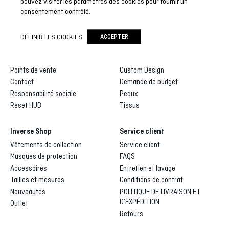
pouvez visiter les paramètres des cookies pour fournir un
consentement contrôlé.
Inverse
Inverse custom
DÉFINIR LES COOKIES
ACCEPTER
Qui sommes-nous
Galerie de dessins
Distributeurs et agents
Processus de fabrication
Points de vente
Custom Design
Contact
Demande de budget
Responsabilité sociale
Peaux
Reset HUB
Tissus
Inverse Shop
Service client
Vêtements de collection
Service client
Masques de protection
FAQS
Accessoires
Entretien et lavage
Tailles et mesures
Conditions de contrat
Nouveautes
POLITIQUE DE LIVRAISON ET
D’EXPÉDITION
Outlet
Retours