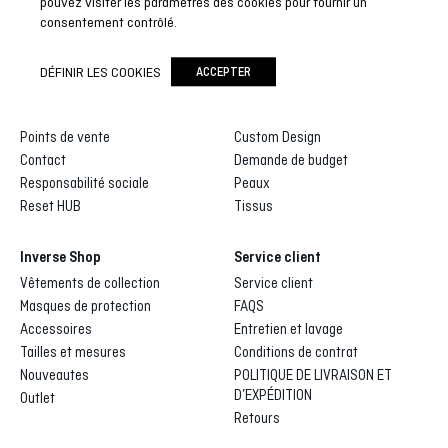
pouvez visiter les paramètres des cookies pour fournir un
consentement contrôlé.
Inverse
Inverse custom
DÉFINIR LES COOKIES
ACCEPTER
Qui sommes-nous
Galerie de dessins
Distributeurs et agents
Processus de fabrication
Points de vente
Custom Design
Contact
Demande de budget
Responsabilité sociale
Peaux
Reset HUB
Tissus
Inverse Shop
Service client
Vêtements de collection
Service client
Masques de protection
FAQS
Accessoires
Entretien et lavage
Tailles et mesures
Conditions de contrat
Nouveautes
POLITIQUE DE LIVRAISON ET
D’EXPÉDITION
Outlet
Retours