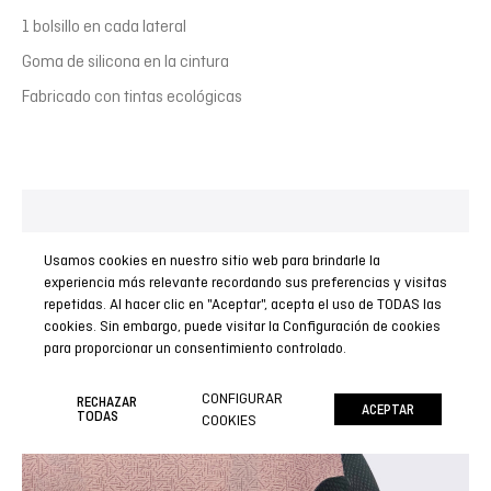
1 bolsillo en cada lateral
Goma de silicona en la cintura
Fabricado con tintas ecológicas
Tintas ecológicas
Usamos cookies en nuestro sitio web para brindarle la
experiencia más relevante recordando sus preferencias y visitas
Ecofriendly y resistente: El proceso de sublimación
repetidas. Al hacer clic en "Aceptar", acepta el uso de TODAS las
garantiza que los colores no pierdan intensidad con el uso
cookies. Sin embargo, puede visitar la Configuración de cookies
y el paso del tiempo. Las tintas utilizadas para la
para proporcionar un consentimiento controlado.
sublimación son ecológicas.
CONFIGURAR
RECHAZAR
ACEPTAR
TODAS
COOKIES