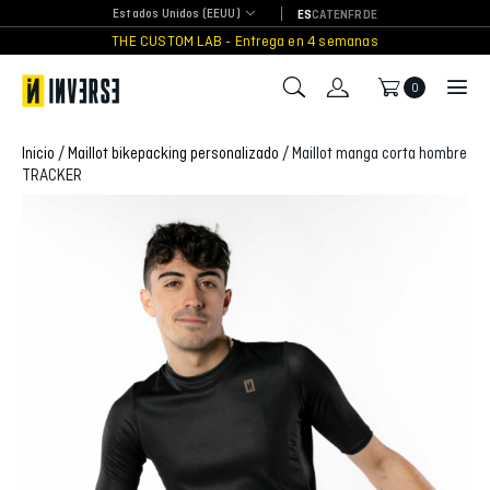
Skip
Estados Unidos (EEUU)
ES
CAT
EN
FR
DE
to
THE CUSTOM LAB - Entrega en 4 semanas
content
0
Inicio
/
Maillot bikepacking personalizado
/ Maillot manga corta hombre
TRACKER