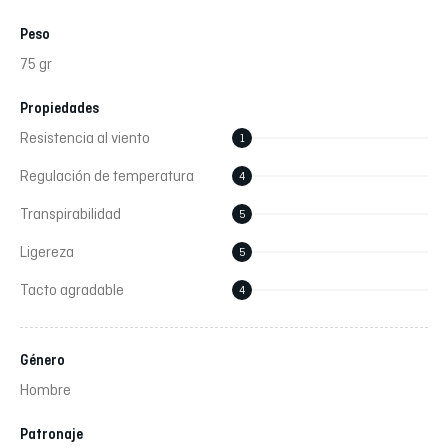
Peso
75 gr
Propiedades
Resistencia al viento
1
Regulación de temperatura
4
Transpirabilidad
5
Ligereza
5
Tacto agradable
4
Género
Hombre
Patronaje