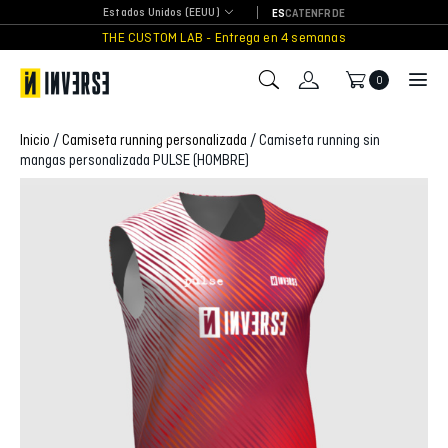
Skip
Estados Unidos (EEUU)
ES
CAT
EN
FR
DE
to
THE CUSTOM LAB - Entrega en 4 semanas
content
0
Inicio
/
Camiseta running personalizada
/ Camiseta running sin
mangas personalizada PULSE (HOMBRE)