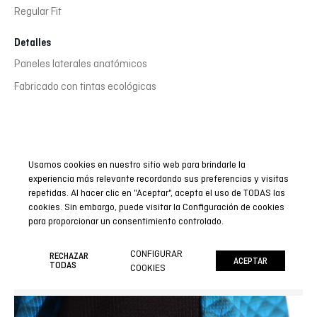
Regular Fit
Detalles
Paneles laterales anatómicos
Fabricado con tintas ecológicas
Usamos cookies en nuestro sitio web para brindarle la
Regulación de temperatura
experiencia más relevante recordando sus preferencias y visitas
repetidas. Al hacer clic en "Aceptar", acepta el uso de TODAS las
Dual confort system: El tejido tiene un tratamiento final
cookies. Sin embargo, puede visitar la Configuración de cookies
para proporcionar un consentimiento controlado.
que le proporciona la capacidad de expulsar rápidamente
el sudor y de evitar el sobrecalentamiento de la piel.
CONFIGURAR
RECHAZAR
ACEPTAR
TODAS
COOKIES