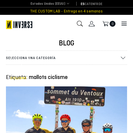
Skip
Estados Unidos (EEUU)
ES
CAT
EN
FR
DE
to
THE CUSTOM LAB - Entrega en 4 semanas
content
0
Mont
Ventoux:
BLOG
El
“Gigante
de la
SELECCIONA UNA CATEGORÍA
Provenza”
se viste
de Inverse
Etiqueta:
mallots ciclisme
CICLISMO