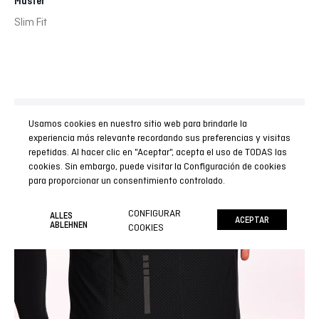
Muster
Slim Fit
Usamos cookies en nuestro sitio web para brindarle la
Reflective details
experiencia más relevante recordando sus preferencias y visitas
repetidas. Al hacer clic en "Aceptar", acepta el uso de TODAS las
Your safety is the most important thing: On the central
cookies. Sin embargo, puede visitar la Configuración de cookies
pocket it has reflective elements that will increase your
para proporcionar un consentimiento controlado.
visibility on the road.
CONFIGURAR
ALLES
ACEPTAR
ABLEHNEN
COOKIES