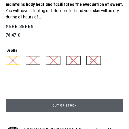
maintains body heat
and facilitates the evacuation of sweat.
You will have a feeling of total comfort and your skin will be dry
during all hours of
...
MEHR SEHEN
78,47
€
Größe
S
M
L
XL
XXL
OUT OF STOCK