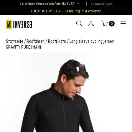
Skip
Vereinigte Staaten von Amerika (USA)
ES
CAT
EN
FR
DE
to
THE CUSTOM LAB - Lieferung in 4 Wochen
content
0
Startseite
/
Radfahren
/
Radtrikots
/ Long sleeve cycling jersey
GRAVITY PURE (MAN)