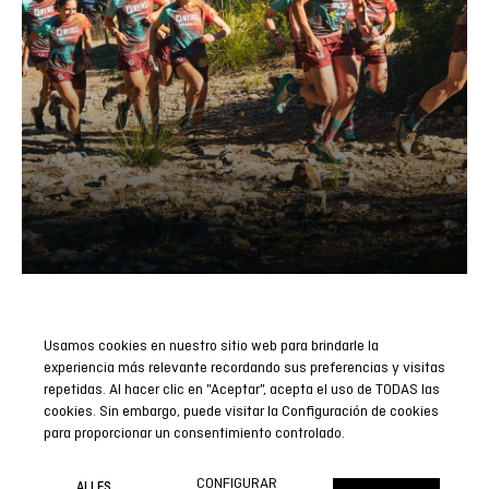
Usamos cookies en nuestro sitio web para brindarle la
Abonnieren Sie unseren Newsletter
experiencia más relevante recordando sus preferencias y visitas
repetidas. Al hacer clic en "Aceptar", acepta el uso de TODAS las
Seien Sie der Erste, der alle unsere Neuigkeiten, Berichte und
cookies. Sin embargo, puede visitar la Configuración de cookies
Sonderaktionen erfährt.
para proporcionar un consentimiento controlado.
JETZT ABONNIEREN
CONFIGURAR
ALLES