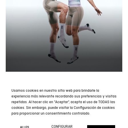
Usamos cookies en nuestro sitio web para brindarle la
Abonnieren Sie unseren Newsletter
experiencia más relevante recordando sus preferencias y visitas
repetidas. Al hacer clic en "Aceptar", acepta el uso de TODAS las
Seien Sie der Erste, der alle unsere Neuigkeiten, Berichte und
cookies. Sin embargo, puede visitar la Configuración de cookies
Sonderaktionen erfährt.
para proporcionar un consentimiento controlado.
JETZT ABONNIEREN
CONFIGURAR
ALLES