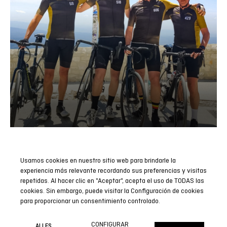
Usamos cookies en nuestro sitio web para brindarle la
Abonnieren Sie unseren Newsletter
experiencia más relevante recordando sus preferencias y visitas
repetidas. Al hacer clic en "Aceptar", acepta el uso de TODAS las
Seien Sie der Erste, der alle unsere Neuigkeiten, Berichte und
cookies. Sin embargo, puede visitar la Configuración de cookies
Sonderaktionen erfährt.
para proporcionar un consentimiento controlado.
JETZT ABONNIEREN
CONFIGURAR
ALLES