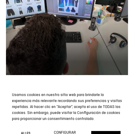
Usamos cookies en nuestro sitio web para brindarle la
Abonnieren Sie unseren Newsletter
experiencia más relevante recordando sus preferencias y visitas
repetidas. Al hacer clic en "Aceptar", acepta el uso de TODAS las
Seien Sie der Erste, der alle unsere Neuigkeiten, Berichte und
cookies. Sin embargo, puede visitar la Configuración de cookies
Sonderaktionen erfährt.
para proporcionar un consentimiento controlado.
JETZT ABONNIEREN
CONFIGURAR
ALLES