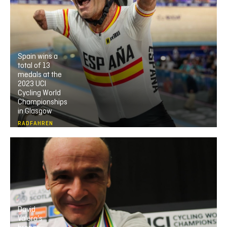
Spain wins a
total of 13
medals at the
2023 UCI
Cycling World
Championships
in Glasgow
RADFAHREN
David
Valero’s