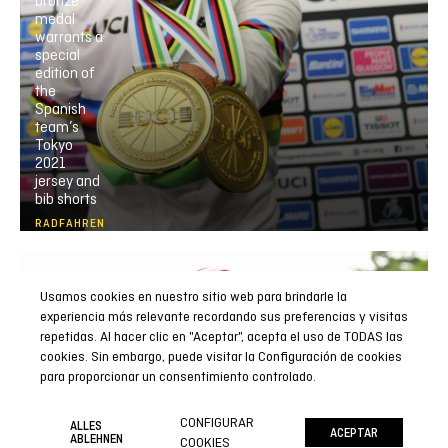
bronze
medal
warrants a
special
edition of
the
Spanish
team’s
Tokyo
2021
jersey and
bib shorts
RADFAHREN
Usamos cookies en nuestro sitio web para brindarle la
experiencia más relevante recordando sus preferencias y visitas
repetidas. Al hacer clic en "Aceptar", acepta el uso de TODAS las
cookies. Sin embargo, puede visitar la Configuración de cookies
para proporcionar un consentimiento controlado.
CONFIGURAR
ALLES
ACEPTAR
ABLEHNEN
COOKIES