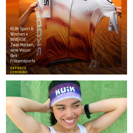
KUIK Sport &
Women x
INVERSE:
Zwei Marken,
eine Vision
des
Frauensports
DEPORTE
FEMENINO