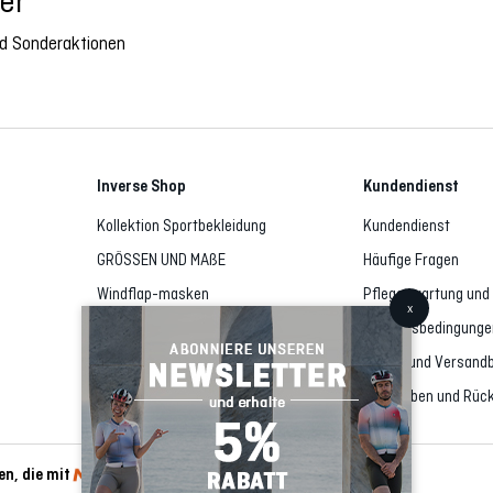
er
und Sonderaktionen
Inverse Shop
Kundendienst
Kollektion Sportbekleidung
Kundendienst
GRÖSSEN UND MAßE
Häufige Fragen
Windflap-masken
Pflege, wartung un
Sportliches Zubehör
Vertragsbedingunge
Outlet
Liefer- und Versan
Rückgaben und Rück
n, die mit
Sicherheit