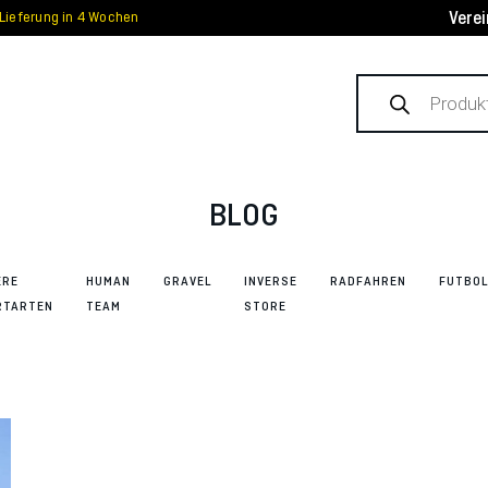
Vere
Lieferung in 4 Wochen
Products
search
BLOG
ERE
HUMAN
GRAVEL
INVERSE
RADFAHREN
FUTBOL
RTARTEN
TEAM
STORE