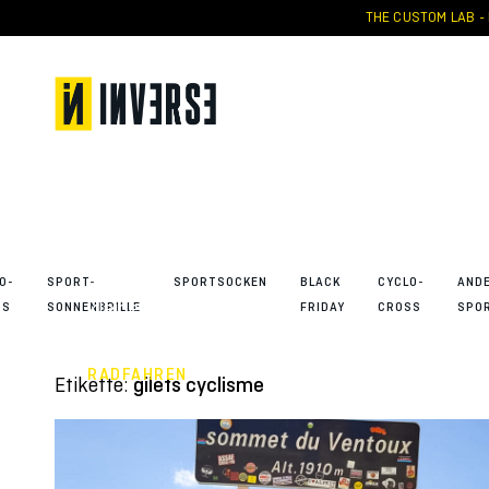
Skip
THE CUSTOM LAB - 
to
content
Mont
Ventoux:
Der „Riese
der
Provence“
O-
SPORT-
SPORTSOCKEN
BLACK
CYCLO-
AND
kleidet sich
SS
SONNENBRILLE
FRIDAY
CROSS
SPO
in Inverse
RADFAHREN
Etikette:
gilets cyclisme