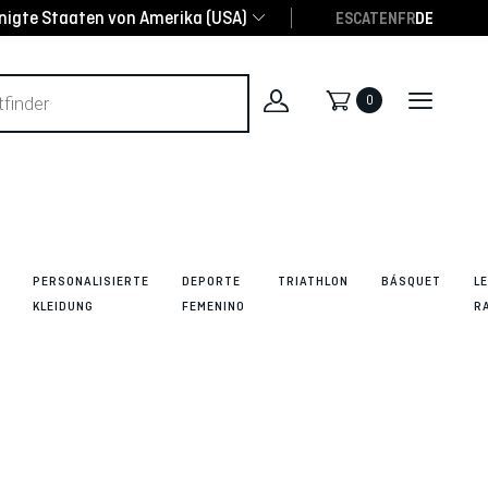
inigte Staaten von Amerika (USA)
ES
CAT
EN
FR
DE
0
PERSONALISIERTE
DEPORTE
TRIATHLON
BÁSQUET
L
KLEIDUNG
FEMENINO
R