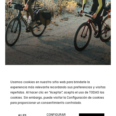
Usamos cookies en nuestro sitio web para brindarle la
Abonnieren Sie unseren Newsletter
experiencia más relevante recordando sus preferencias y visitas
repetidas. Al hacer clic en "Aceptar", acepta el uso de TODAS las
Seien Sie der Erste, der alle unsere Neuigkeiten, Berichte und
cookies. Sin embargo, puede visitar la Configuración de cookies
Sonderaktionen erfährt.
para proporcionar un consentimiento controlado.
JETZT ABONNIEREN
CONFIGURAR
ALLES