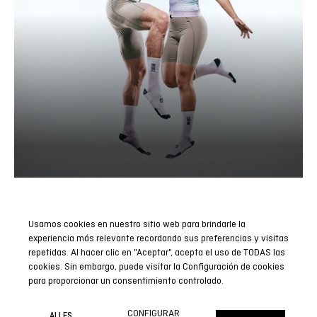
Usamos cookies en nuestro sitio web para brindarle la
Abonnieren Sie unseren Newsletter
experiencia más relevante recordando sus preferencias y visitas
repetidas. Al hacer clic en "Aceptar", acepta el uso de TODAS las
Seien Sie der Erste, der alle unsere Neuigkeiten, Berichte und
cookies. Sin embargo, puede visitar la Configuración de cookies
Sonderaktionen erfährt.
para proporcionar un consentimiento controlado.
JETZT ABONNIEREN
CONFIGURAR
ALLES