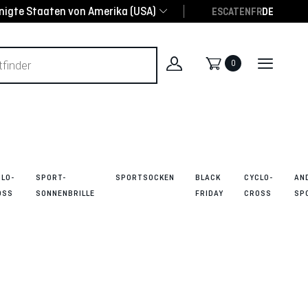
inigte Staaten von Amerika (USA)
ES
CAT
EN
FR
DE
0
CLO-
SPORT-
SPORTSOCKEN
BLACK
CYCLO-
AN
OSS
SONNENBRILLE
FRIDAY
CROSS
SP