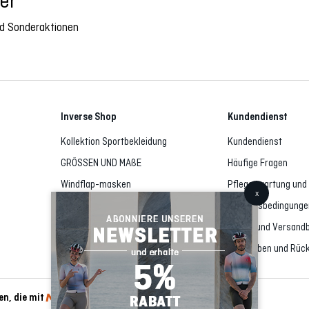
er
und Sonderaktionen
Inverse Shop
Kundendienst
Kollektion Sportbekleidung
Kundendienst
GRÖSSEN UND MAßE
Häufige Fragen
Windflap-masken
Pflege, wartung un
Sportliches Zubehör
Vertragsbedingunge
Outlet
Liefer- und Versan
Rückgaben und Rück
n, die mit
Sicherheit