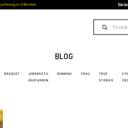
Vere
Lieferung in 4 Wochen
Products
search
BLOG
BÁSQUET
LEBENSSTIL
RUNNING
TRAIL
TRUE
CY
RADFAHREN
STORIES
CR