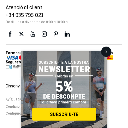
Atenció al client
+34 935 795 021
De dilluns a divendres de 9:00 a 18:00 h
Formes de pagament
Enviaments realitzats amb
Seguretat
Disseny i desenvolupament web :
EMFASI
AVÍS LEGAL
Política de cookies
Política de privacitat
Condicions de contractació
Configura cookies