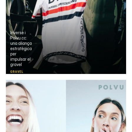
Inverse i
Polvu.cc:
una aliança
estratègica
per
impulsar el
gravel
GRAVEL