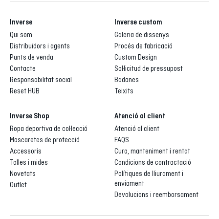
Inverse
Inverse custom
Qui som
Galeria de dissenys
Distribuïdors i agents
Procés de fabricació
Punts de venda
Custom Design
Contacte
Sol·licitud de pressupost
Responsabilitat social
Badanes
Reset HUB
Teixits
Inverse Shop
Atenció al client
Ropa deportiva de col·lecció
Atenció al client
Mascaretes de protecció
FAQS
Accessoris
Cura, manteniment i rentat
Talles i mides
Condicions de contractació
Novetats
Polítiques de lliurament i
enviament
Outlet
Devolucions i reemborsament